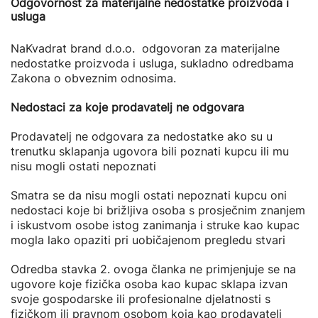
Odgovornost za materijalne nedostatke proizvoda i
usluga
NaKvadrat brand d.o.o. odgovoran za materijalne
nedostatke proizvoda i usluga, sukladno odredbama
Zakona o obveznim odnosima.
Nedostaci za koje prodavatelj ne odgovara
Prodavatelj ne odgovara za nedostatke ako su u
trenutku sklapanja ugovora bili poznati kupcu ili mu
nisu mogli ostati nepoznati
Smatra se da nisu mogli ostati nepoznati kupcu oni
nedostaci koje bi brižljiva osoba s prosječnim znanjem
i iskustvom osobe istog zanimanja i struke kao kupac
mogla lako opaziti pri uobičajenom pregledu stvari
Odredba stavka 2. ovoga članka ne primjenjuje se na
ugovore koje fizička osoba kao kupac sklapa izvan
svoje gospodarske ili profesionalne djelatnosti s
fizičkom ili pravnom osobom koja kao prodavatelj