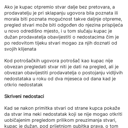
Ako je kupac otpremio stvar dalje bez pretovara, a
prodavatelju je pri sklapanju ugovora bila poznata ili
morala biti poznata mogućnost takve daljnje otpreme,
pregled stvari može biti odgođen do njezina prispijeća
u novo odredišno mjesto, i u tom slučaju kupac je
dužan prodavatelja obavijestiti o nedostacima čim je
po redovitom tijeku stvari mogao za njih doznati od
svojih klijenata
Kod potrošačkih ugovora potrošač kao kupac nije
obvezan pregledati stvar niti je dati na pregled, ali je
obvezan obavijestiti prodavatelja o postojanju vidljivih
nedostataka u roku od dva mjeseca od dana kad je
otkrio nedostatak
Skriveni nedostaci
Kad se nakon primitka stvari od strane kupca pokaže
da stvar ima neki nedostatak koji se nije mogao otkriti
uobičajenim pregledom prilikom preuzimanja stvari,
kupac je dužan, pod prijetnjom gubitka prava, o tom