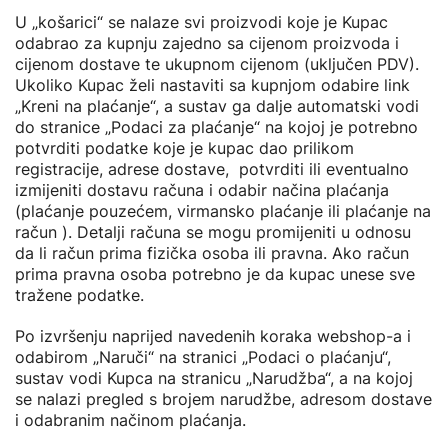
U „košarici“ se nalaze svi proizvodi koje je Kupac
odabrao za kupnju zajedno sa cijenom proizvoda i
cijenom dostave te ukupnom cijenom (uključen PDV).
Ukoliko Kupac želi nastaviti sa kupnjom odabire link
„Kreni na plaćanje“, a sustav ga dalje automatski vodi
do stranice „Podaci za plaćanje“ na kojoj je potrebno
potvrditi podatke koje je kupac dao prilikom
registracije, adrese dostave, potvrditi ili eventualno
izmijeniti dostavu računa i odabir načina plaćanja
(plaćanje pouzećem, virmansko plaćanje ili plaćanje na
račun ). Detalji računa se mogu promijeniti u odnosu
da li račun prima fizička osoba ili pravna. Ako račun
prima pravna osoba potrebno je da kupac unese sve
tražene podatke.
Po izvršenju naprijed navedenih koraka webshop-a i
odabirom „Naruči“ na stranici „Podaci o plaćanju“,
sustav vodi Kupca na stranicu „Narudžba“, a na kojoj
se nalazi pregled s brojem narudžbe, adresom dostave
i odabranim načinom plaćanja.