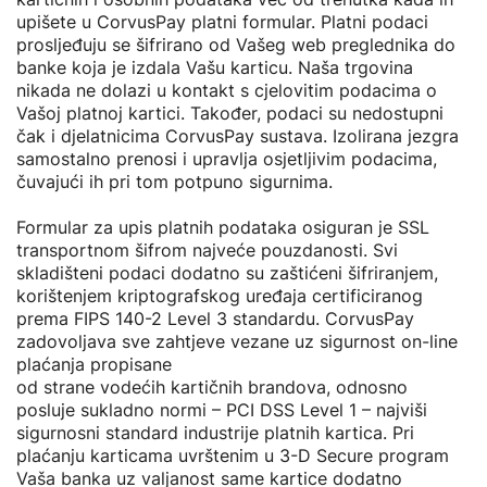
upišete u CorvusPay platni formular. Platni podaci
prosljeđuju se šifrirano od Vašeg web preglednika do
banke koja je izdala Vašu karticu. Naša trgovina
nikada ne dolazi u kontakt s cjelovitim podacima o
Vašoj platnoj kartici. Također, podaci su nedostupni
čak i djelatnicima CorvusPay sustava. Izolirana jezgra
samostalno prenosi i upravlja osjetljivim podacima,
čuvajući ih pri tom potpuno sigurnima.
Formular za upis platnih podataka osiguran je SSL
transportnom šifrom najveće pouzdanosti. Svi
skladišteni podaci dodatno su zaštićeni šifriranjem,
korištenjem kriptografskog uređaja certificiranog
prema FIPS 140-2 Level 3 standardu. CorvusPay
zadovoljava sve zahtjeve vezane uz sigurnost on-line
plaćanja propisane
od strane vodećih kartičnih brandova, odnosno
posluje sukladno normi – PCI DSS Level 1 – najviši
sigurnosni standard industrije platnih kartica. Pri
plaćanju karticama uvrštenim u 3-D Secure program
Vaša banka uz valjanost same kartice dodatno