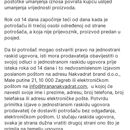
postotke umanjenja iznosa povrata kupcu uslijed
umanjenja vrijednosti proizvoda.
Rok od 14 dana započinje teći od dana kada je
potrošaču ili trećoj osobi određenoj od strane
potrošača, a koja nije prijevoznik, proizvod predan u
posjed.
Da bi potrošač mogao ostvariti pravo na jednostrani
raskid ugovora, isti mora prodavatelja obavijestiti o
svojoj odluci o jednostranom raskidu ugovora prije
isteka roka od 14 dana i to nedvosmislenom izjavom
poslanom poštom na adresu Nakvadrat brand d.o.o.,
Male putine 21, 10 000 Zagreb ili elektroničkom
poštom na
info@hrananakvadrat.com
, u kojoj će
navesti svoje ime i prezime, adresu, broj telefona, broj
telefaksa ili adresu elektroničke pošte. Potvrdu
primitka izjave o jednostranom raskidu ugovora
prodavatelj će dostaviti potrošaču bez odgađanja,
elektroničkom poštom. U slučaju raskida ugovora,
svaka je strana dužna vratiti drugoj strani ono što je
primila na temelju ugovora.