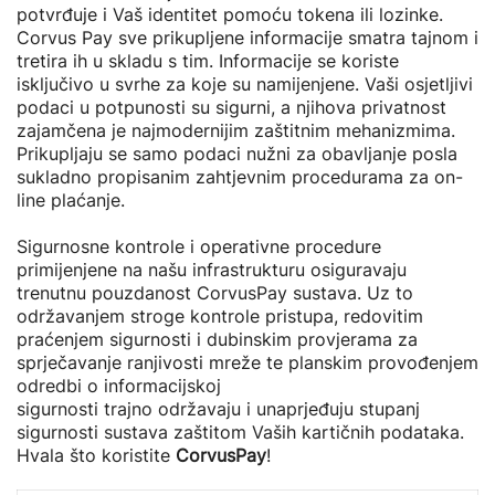
potvrđuje i Vaš identitet pomoću tokena ili lozinke.
Corvus Pay sve prikupljene informacije smatra tajnom i
tretira ih u skladu s tim. Informacije se koriste
isključivo u svrhe za koje su namijenjene. Vaši osjetljivi
podaci u potpunosti su sigurni, a njihova privatnost
zajamčena je najmodernijim zaštitnim mehanizmima.
Prikupljaju se samo podaci nužni za obavljanje posla
sukladno propisanim zahtjevnim procedurama za on-
line plaćanje.
Sigurnosne kontrole i operativne procedure
primijenjene na našu infrastrukturu osiguravaju
trenutnu pouzdanost CorvusPay sustava. Uz to
održavanjem stroge kontrole pristupa, redovitim
praćenjem sigurnosti i dubinskim provjerama za
sprječavanje ranjivosti mreže te planskim provođenjem
odredbi o informacijskoj
sigurnosti trajno održavaju i unaprjeđuju stupanj
sigurnosti sustava zaštitom Vaših kartičnih podataka.
Hvala što koristite
CorvusPay
!