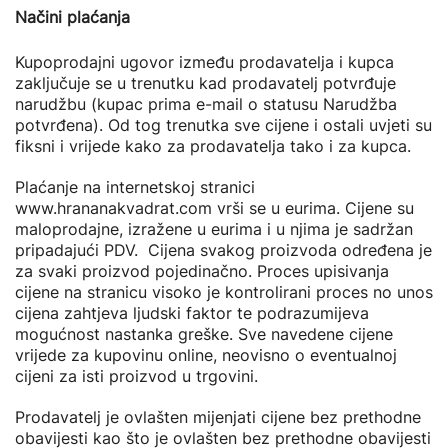
Načini plaćanja
Kupoprodajni ugovor između prodavatelja i kupca
zaključuje se u trenutku kad prodavatelj potvrđuje
narudžbu (kupac prima e-mail o statusu Narudžba
potvrđena). Od tog trenutka sve cijene i ostali uvjeti su
fiksni i vrijede kako za prodavatelja tako i za kupca.
Plaćanje na internetskoj stranici
www.hrananakvadrat.com vrši se u eurima. Cijene su
maloprodajne, izražene u eurima i u njima je sadržan
pripadajući PDV. Cijena svakog proizvoda određena je
za svaki proizvod pojedinačno. Proces upisivanja
cijene na stranicu visoko je kontrolirani proces no unos
cijena zahtjeva ljudski faktor te podrazumijeva
mogućnost nastanka greške. Sve navedene cijene
vrijede za kupovinu online, neovisno o eventualnoj
cijeni za isti proizvod u trgovini.
Prodavatelj je ovlašten mijenjati cijene bez prethodne
obavijesti kao što je ovlašten bez prethodne obavijesti