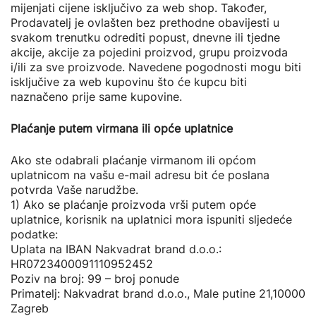
mijenjati cijene isključivo za web shop. Također,
Prodavatelj je ovlašten bez prethodne obavijesti u
svakom trenutku odrediti popust, dnevne ili tjedne
akcije, akcije za pojedini proizvod, grupu proizvoda
i/ili za sve proizvode. Navedene pogodnosti mogu biti
isključive za web kupovinu što će kupcu biti
naznačeno prije same kupovine.
Plaćanje putem virmana ili opće uplatnice
Ako ste odabrali plaćanje virmanom ili općom
uplatnicom na vašu e-mail adresu bit će poslana
potvrda Vaše narudžbe.
1) Ako se plaćanje proizvoda vrši putem opće
uplatnice, korisnik na uplatnici mora ispuniti sljedeće
podatke:
Uplata na IBAN Nakvadrat brand d.o.o.:
HR0723400091110952452
Poziv na broj: 99 – broj ponude
Primatelj: Nakvadrat brand d.o.o., Male putine 21,10000
Zagreb