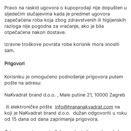
Pravo na raskid ugovora o kupoprodaji nije dopušten u
sljedećim slučajevima kada je predmet ugovora
zapečaćena roba koja zbog zdravstvenih ili higijenskih
razloga nije pogodna za vraćanje, ako je bila
otpečaćena nakon dostave.
Izravne troškove povrata robe korisnik mora snositi
sam.
Prigovori
Korisniku je omogućeno podnošenje prigovora putem
pošte na adresu:
NaKvadrat brand d.o.o. , Male putine 21, 10000 Zagreb
ili elektroničke pošte
info@hrananakvadrat.com
na
koji je NaKvadrat brand d.o.o. dužan odgovoriti u roku
od 15 dana od dana zaprimanja prigovora.