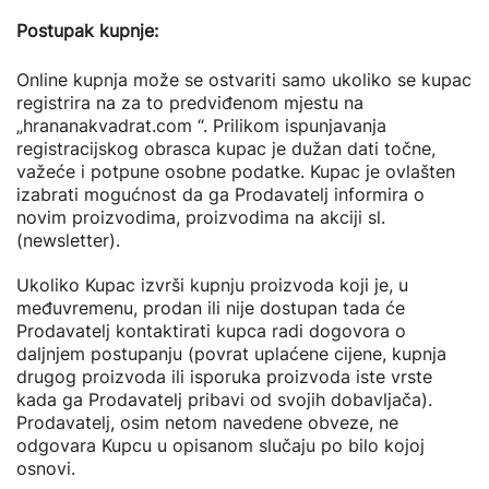
Postupak kupnje:
Online kupnja može se ostvariti samo ukoliko se kupac
registrira na za to predviđenom mjestu na
„hrananakvadrat.com “. Prilikom ispunjavanja
registracijskog obrasca kupac je dužan dati točne,
važeće i potpune osobne podatke. Kupac je ovlašten
izabrati mogućnost da ga Prodavatelj informira o
novim proizvodima, proizvodima na akciji sl.
(newsletter).
Ukoliko Kupac izvrši kupnju proizvoda koji je, u
međuvremenu, prodan ili nije dostupan tada će
Prodavatelj kontaktirati kupca radi dogovora o
daljnjem postupanju (povrat uplaćene cijene, kupnja
drugog proizvoda ili isporuka proizvoda iste vrste
kada ga Prodavatelj pribavi od svojih dobavljača).
Prodavatelj, osim netom navedene obveze, ne
odgovara Kupcu u opisanom slučaju po bilo kojoj
osnovi.