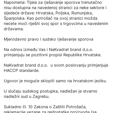
Napomena: Tijela za rješavanje sporova trenutačno
nisu dostupna na navedenoj stranici za neke sektore i
sljedeće države: Hrvatska, Poljska, Rumunjska,
Španjolska. Kao potrošač na ovoj stranici možda
nećete moći riješiti svoj spor s trgovcima u navedenim
državama.
Mjerodavno pravo i sudsko rješavanje sporova
Na odnos između Vas i NaKvadrat brand d.o.o.
primjenjuju se pozitivni propisi Republike Hrvatske.
NaKvadrat brand d.o.o. u svom poslovanju primjenjuje
HACCP standarde.
Ugovor je moguće sklopiti samo na hrvatskom jeziku.
U slučaju sudskog postupka, nadležan je stvarno
nadležni sud u Zagrebu.
Sukladno čl. 10 Zakona o Zaštiti Potrošača,
reklamacije vezane za nedostatke proizvoda (sa