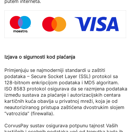
putem interneta.
Izjava o sigurnosti kod plaćanja
Primjenjuju se najmoderniji standardi u zaštiti
podataka – Secure Socket Layer (SSL) protokol sa
128-bitnom enkripcijom podataka i MD5 algoritam.
ISO 8583 protokol osigurava da se razmjena podataka
između sustava za plaćanje i autorizacijskih centara
kartičnih kuća obavlja u privatnoj mreži, koja je od
neautoriziranog pristupa zaštićena dvostrukim slojem
“vatrozida” (firewalla).
CorvusPay sustav osigurava potpunu tajnost Vaših
kartičnih i osobnih podataka već od trenutka kada ih