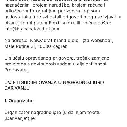
naznačenim brojem narudžbe, brojem računa i
priloženom fotografijom proizvoda i opisom
nedostataka. ) te svi ostali prigovori mogu se izjaviti u
pisanoj formi putem Elektroničke ili obične pošte:
info@hrananakvadrat.com
Na adresu: NaKvadrat brand d.o.o. (za webshop),
Male Putine 21, 10000 Zagreb
U slučaju opravdanog prigovora, trošak zamjene
proizvoda s novim proizvodom u cijelosti snosi
Prodavatelj.
UVJETI SUDJELOVANJA U NAGRADNOJ IGRI /
DARIVANJU
1. Organizator
Organizator nagradne igre (u daljnjem tekstu:
„Darivanje“) je: