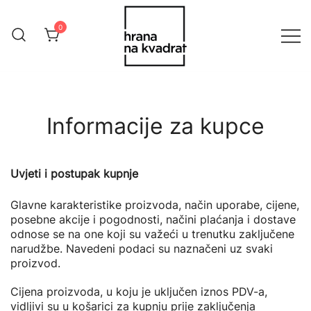
Skip
to
0
content
Online Shop Hrana na Kvadrat
HranaNaKvadrat
Informacije za kupce
Uvjeti i postupak kupnje
Glavne karakteristike proizvoda, način uporabe, cijene,
posebne akcije i pogodnosti, načini plaćanja i dostave
odnose se na one koji su važeći u trenutku zaključene
narudžbe. Navedeni podaci su naznačeni uz svaki
proizvod.
Cijena proizvoda, u koju je uključen iznos PDV-a,
vidljivi su u košarici za kupnju prije zaključenja