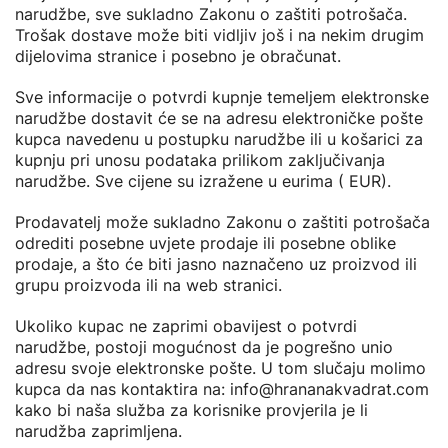
narudžbe, sve sukladno Zakonu o zaštiti potrošača.
Trošak dostave može biti vidljiv još i na nekim drugim
dijelovima stranice i posebno je obračunat.
Sve informacije o potvrdi kupnje temeljem elektronske
narudžbe dostavit će se na adresu elektroničke pošte
kupca navedenu u postupku narudžbe ili u košarici za
kupnju pri unosu podataka prilikom zaključivanja
narudžbe. Sve cijene su izražene u eurima ( EUR).
Prodavatelj može sukladno Zakonu o zaštiti potrošača
odrediti posebne uvjete prodaje ili posebne oblike
prodaje, a što će biti jasno naznačeno uz proizvod ili
grupu proizvoda ili na web stranici.
Ukoliko kupac ne zaprimi obavijest o potvrdi
narudžbe, postoji mogućnost da je pogrešno unio
adresu svoje elektronske pošte. U tom slučaju molimo
kupca da nas kontaktira na: info@hrananakvadrat.com
kako bi naša služba za korisnike provjerila je li
narudžba zaprimljena.