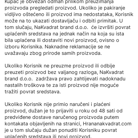
Kupac je obvezan odmah prilikom preuzimanja
proizvoda pregledati proizvod. Ukoliko je pakiranje
vidljivo oštećeno ili proizvod ima nedostataka, Korisnik
može na to ukazati dostavljaču i odbiti primitak. U
tom slučaju, NaKvadrat brand d.o.o. će izvršiti povrat
uplaćenih sredstava na jednak način na koja su ista
bila uplaćena ili dostaviti novi proizvod, ovisno o
izboru Korisnika. Naknadne reklamacije se ne
uvažavaju zbog prirode samih proizvoda.
Ukoliko Korisnik ne preuzme proizvod ili odbije
preuzeti proizvod bez valjanog razloga, NaKvadrat
brand d.o.o. zadržava pravo zahtijevati nadoknadu
nastalih troškova te za isti proizvod nije moguće
tražiti povrat sredstava.
Ukoliko Korisnik nije primio naručeni i plaćeni
proizvod, dužan je to prijaviti u roku od 48 sati od
predviđene dostave naručenog proizvoda putem
kontakata objavljenih na stranici, Hrananakvadrat.com
je u tom slučaju dužan ponuditi Korisniku povrat
uplaćenih sredstava ili novi proizvod.