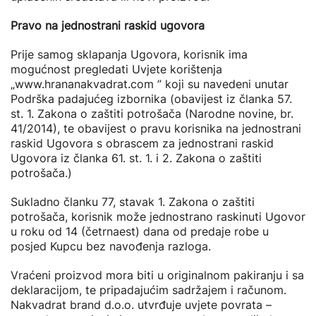
Pravo na jednostrani raskid ugovora
Prije samog sklapanja Ugovora, korisnik ima
mogućnost pregledati Uvjete korištenja
„www.hrananakvadrat.com ” koji su navedeni unutar
Podrška padajućeg izbornika (obavijest iz članka 57.
st. 1. Zakona o zaštiti potrošača (Narodne novine, br.
41/2014), te obavijest o pravu korisnika na jednostrani
raskid Ugovora s obrascem za jednostrani raskid
Ugovora iz članka 61. st. 1. i 2. Zakona o zaštiti
potrošača.)
Sukladno članku 77, stavak 1. Zakona o zaštiti
potrošača, korisnik može jednostrano raskinuti Ugovor
u roku od 14 (četrnaest) dana od predaje robe u
posjed Kupcu bez navođenja razloga.
Vraćeni proizvod mora biti u originalnom pakiranju i sa
deklaracijom, te pripadajućim sadržajem i računom.
Nakvadrat brand d.o.o. utvrđuje uvjete povrata –