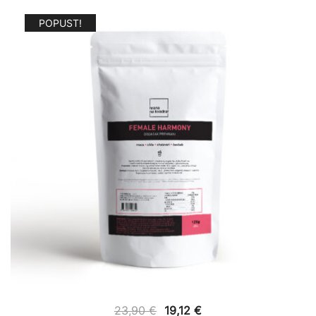
POPUST!
23,90
€
19,12
€