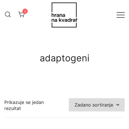
Skip
to
0
content
Online Shop Hrana na Kvadrat
HranaNaKvadrat
adaptogeni
Prikazuje se jedan
rezultat