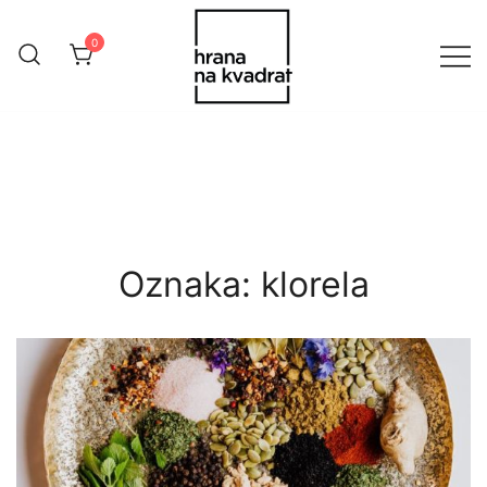
Skip
to
0
content
Online Shop Hrana na Kvadrat
HranaNaKvadrat
Oznaka:
klorela