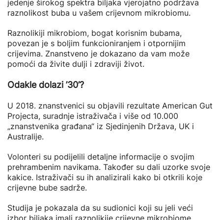
jedenje širokog spektra biljaka vjerojatno podržava
raznolikost buba u vašem crijevnom mikrobiomu.
Raznolikiji mikrobiom, bogat korisnim bubama,
povezan je s boljim funkcioniranjem i otpornijim
crijevima. Znanstveno je dokazano da vam može
pomoći da živite dulji i zdraviji život.
Odakle dolazi ’30’?
U 2018. znanstvenici su objavili rezultate American Gut
Projecta, suradnje istraživača i više od 10.000
„znanstvenika građana“ iz Sjedinjenih Država, UK i
Australije.
Volonteri su podijelili detaljne informacije o svojim
prehrambenim navikama. Također su dali uzorke svoje
kakice. Istraživači su ih analizirali kako bi otkrili koje
crijevne bube sadrže.
Studija je pokazala da su sudionici koji su jeli veći
izbor biljaka imali raznolikije crijevne mikrobiome.