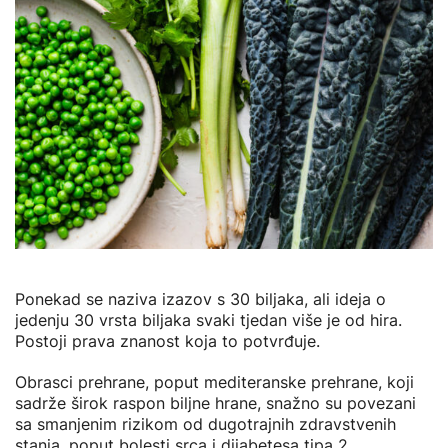
Ponekad se naziva izazov s 30 biljaka, ali ideja o
jedenju 30 vrsta biljaka svaki tjedan više je od hira.
Postoji prava znanost koja to potvrđuje.
Obrasci prehrane, poput mediteranske prehrane, koji
sadrže širok raspon biljne hrane, snažno su povezani
sa smanjenim rizikom od dugotrajnih zdravstvenih
stanja, poput bolesti srca i dijabetesa tipa 2.