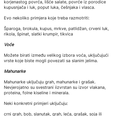
korjenastog povrća, lišće salate, povrće iz porodice
kupusnjača i luk, poput luka, češnjaka i vlasca.
Evo nekoliko primjera koje treba razmotriti:
Šparoga, brokula, kupus, mrkve, patlidžan, crveni luk,
rikola, špinat, slatki krumpir, tikvica
Voće
Možete birati između velikog izbora voća, uključujući
vrste koje biste mogli povezati sa slanim jelima.
Mahunarke
Mahunarke uključuju grah, mahunarke i grašak.
Nevjerojatno su svestrani iizvrstan su izvor vlakana,
proteina, folne kiseline i minerala.
Neki konkretni primjeri uključuju:
crni grah, bob, slanutak, grah, leća, grašak, soja ili