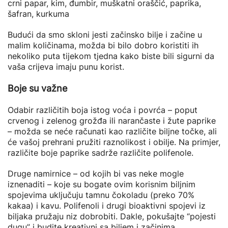
crni papar, kim, đumbir, muškatni oraščić, paprika,
šafran, kurkuma
Budući da smo skloni jesti začinsko bilje i začine u
malim količinama, možda bi bilo dobro koristiti ih
nekoliko puta tijekom tjedna kako biste bili sigurni da
vaša crijeva imaju punu korist.
Boje su važne
Odabir različitih boja istog voća i povrća – poput
crvenog i zelenog grožđa ili narančaste i žute paprike
– možda se neće računati kao različite biljne točke, ali
će vašoj prehrani pružiti raznolikost i obilje. Na primjer,
različite boje paprike sadrže različite polifenole.
Druge namirnice – od kojih bi vas neke mogle
iznenaditi – koje su bogate ovim korisnim biljnim
spojevima uključuju tamnu čokoladu (preko 70%
kakaa) i kavu. Polifenoli i drugi bioaktivni spojevi iz
biljaka pružaju niz dobrobiti. Dakle, pokušajte “pojesti
dugu” i budite kreativni sa biljem i začinima.