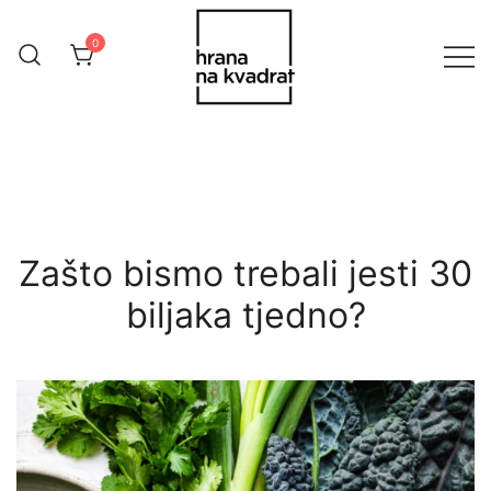
Skip
to
0
content
Online Shop Hrana na Kvadrat
HranaNaKvadrat
Zašto bismo trebali jesti 30
biljaka tjedno?