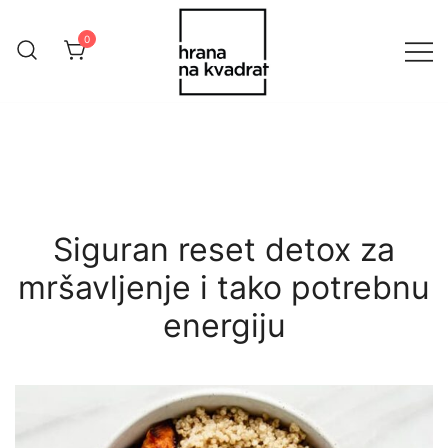
Skip
to
0
content
Online Shop Hrana na Kvadrat
HranaNaKvadrat
Siguran reset detox za
mršavljenje i tako potrebnu
energiju