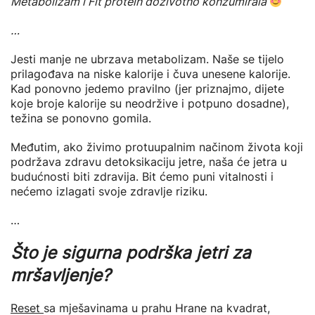
Metabolizam i Fit protein doživotno konzumirala
“
…
Jesti manje ne ubrzava metabolizam. Naše se tijelo
prilagođava na niske kalorije i čuva unesene kalorije.
Kad ponovno jedemo pravilno (jer priznajmo, dijete
koje broje kalorije su neodržive i potpuno dosadne),
težina se ponovno gomila.
Međutim, ako živimo protuupalnim načinom života koji
podržava zdravu detoksikaciju jetre, naša će jetra u
budućnosti biti zdravija. Bit ćemo puni vitalnosti i
nećemo izlagati svoje zdravlje riziku.
…
Što je sigurna podrška jetri za
mršavljenje?
Reset
sa mješavinama u prahu Hrane na kvadrat,