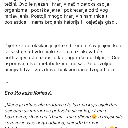
težini. Ovo je nježan i hranjiv način detoksikacije
organizma i podrške jetre i pokretanja održivog
mršavljenja. Postoji mnogo hranjivih namirnica (i
poslastica) i nema brojanja kalorija ili osjećaja gladi.
…
Dijete za detoksikaciju jetre s brzim mršavljenjem koje
se sastoje od vrlo malo kalorija uzrokovat će
pothranjenost i naposljetku dugoročno debljanje. One
usporavaju tvoj metabolizam i ne sadrže dovoljno
hranjivih tvari za zdravo funkcioniranje tvoga tijela.
…
Evo što kaže Korina K.
„Mene je oduševila probava i ta lakoća koju cijeli dan
osjećam ali moram se pohvaliti sa -5 kg, -7 cm u
bokovima, -5 cm na trbuhu… ma odlično
a uvijek sita
i sve mi je više nego odlično, najrađe bi ovaj