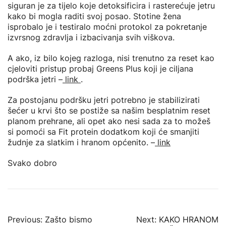
siguran je za tijelo koje detoksificira i rasterećuje jetru
kako bi mogla raditi svoj posao. Stotine žena
isprobalo je i testiralo moćni protokol za pokretanje
izvrsnog zdravlja i izbacivanja svih viškova.
A ako, iz bilo kojeg razloga, nisi trenutno za reset kao
cjeloviti pristup probaj Greens Plus koji je ciljana
podrška jetri –
link
.
Za postojanu podršku jetri potrebno je stabilizirati
šećer u krvi što se postiže sa našim besplatnim reset
planom prehrane, ali opet ako nesi sada za to možeš
si pomoći sa Fit protein dodatkom koji će smanjiti
žudnje za slatkim i hranom općenito. –
link
Svako dobro
Navigacija
Previous:
Zašto bismo
Next:
KAKO HRANOM