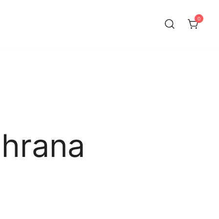
0
 hrana